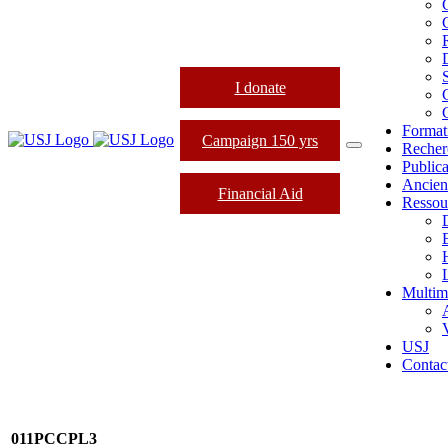
I donate
Format
Campaign 150 yrs
Recher
Publica
Ancien
Financial Aid
Ressou
L
Multim
USJ
Contac
011PCCPL3