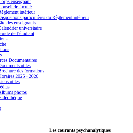
Corps enseignant
Conseil de faculté
Règlement intérieur
Dispositions particulières du Règlement intérieur
Site des enseignants
Calendrier universitaire
Guide de l’étudiant
ions
che
tions
s
rces Documentaires
Documents utiles
Brochure des formations
Horaires 2025 - 2026
iens utiles
édias
Albums photos
Vidéothèque
t
Les courants psychanalytiques