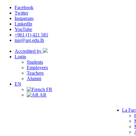
Facebook
Twitter
Instagram
LinkedIn
YouTube
+961 (1) 421 581
issr@usj.edu.lb
Accredited by
Login
Students
Employees
Teachers
Alumni
EN
FR
AR
La Fac