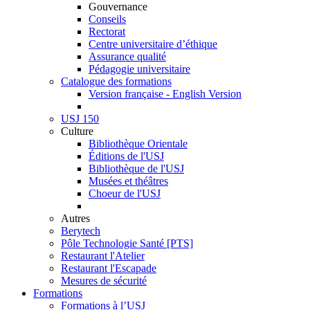
Gouvernance
Conseils
Rectorat
Centre universitaire d’éthique
Assurance qualité
Pédagogie universitaire
Catalogue des formations
Version française - English Version
USJ 150
Culture
Bibliothèque Orientale
Éditions de l'USJ
Bibliothèque de l'USJ
Musées et théâtres
Choeur de l'USJ
Autres
Berytech
Pôle Technologie Santé [PTS]
Restaurant l'Atelier
Restaurant l'Escapade
Mesures de sécurité
Formations
Formations à l’USJ