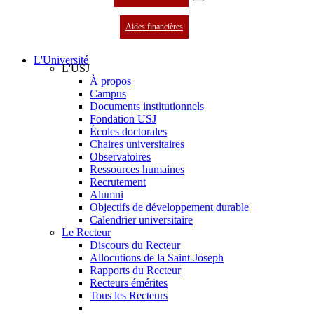
Aides financières
L'Université
L'USJ
À propos
Campus
Documents institutionnels
Fondation USJ
Écoles doctorales
Chaires universitaires
Observatoires
Ressources humaines
Recrutement
Alumni
Objectifs de développement durable
Calendrier universitaire
Le Recteur
Discours du Recteur
Allocutions de la Saint-Joseph
Rapports du Recteur
Recteurs émérites
Tous les Recteurs