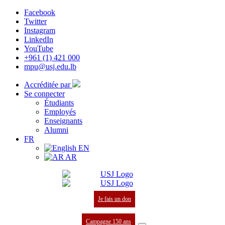
Facebook
Twitter
Instagram
LinkedIn
YouTube
+961 (1) 421 000
mpu@usj.edu.lb
Accréditée par
Se connecter
Étudiants
Employés
Enseignants
Alumni
FR
EN
AR
Je fais un don
Campagne 150 ans