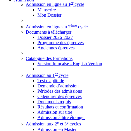
er
Admission en ligne au 1
cycle
M'inscrire
Mon Dossier
ème
Admission en ligne au 2
cycle
Documents à télécharger
Dossier 2026-2027
Programme des épreuves
Anciennes épreuves
Catalogue des formations
Version française - English Version
er
Admission au 1
cycle
Test d'aptitude
Demande d’admission
Périodes des admissions
Calendrier des épreuves
Documents requis
Résultats et confirmation
Admission sur titre
Admission à titre étranger
e
e
Admission aux 2
et 3
cycles
Admission en Master