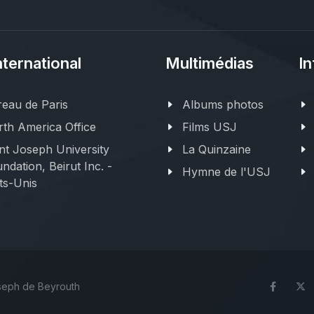
nternational
Multimédias
In
eau de Paris
Albums photos
th America Office
Films USJ
nt Joseph University
La Quinzaine
ndation, Beirut Inc. -
Hymne de l'USJ
ts-Unis
oseph de Beyrouth
Face