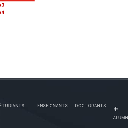
A3
A4
ÉTUDIANTS
ENSEIGNANTS
DOCTORANTS
+
ALUMN