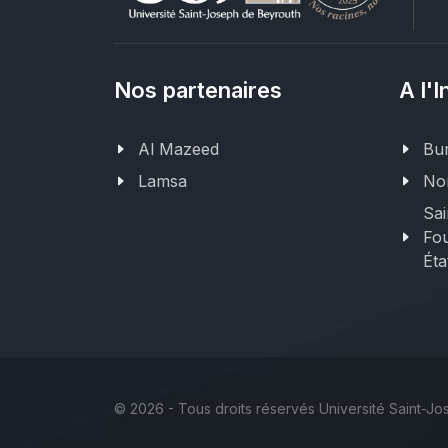
Nos partenaires
A l'I
Al Mazeed
Bur
Lamsa
Nor
Sai
Fou
Éta
©
2026 - Tous droits réservés Université Saint-J