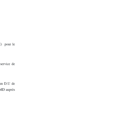
 pour le
service de
d'un D.U de
 FMD auprès