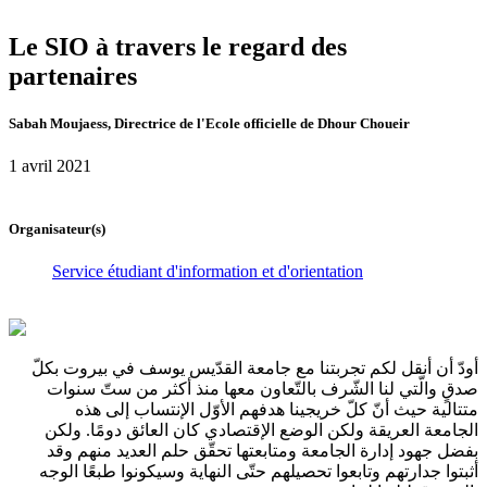
Le SIO à travers le regard des
partenaires
Sabah Moujaess, Directrice de l'Ecole officielle de Dhour Choueir
1 avril 2021
Organisateur(s)
Service étudiant d'information et d'orientation
أودّ أن أنقل لكم تجربتنا مع جامعة القدّيس يوسف في بيروت بكلّ
صدقٍ والّتي لنا الشّرف بالتّعاون معها منذ أكثر من ستّ سنوات
متتالية حيث أنّ كلّ خريجينا هدفهم الأوّل الإنتساب إلى هذه
الجامعة العريقة ولكن الوضع الإقتصادي كان العائق دومًا. ولكن
بفضل جهود إدارة الجامعة ومتابعتها تحقّق حلم العديد منهم وقد
أثبتوا جدارتهم وتابعوا تحصيلهم حتّى النهاية وسيكونوا طبعًا الوجه