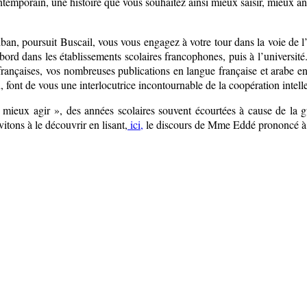
temporain, une histoire que vous souhaitez ainsi mieux saisir, mieux an
ban, poursuit Buscail, vous vous engagez à votre tour dans la voie de l’e
’abord dans les établissements scolaires francophones, puis à l’universit
 françaises, vos nombreuses publications en langue française et arabe e
 font de vous une interlocutrice incontournable de la coopération intelle
mieux agir », des années scolaires souvent écourtées à cause de la gue
itons à le découvrir en lisant,
ici,
le discours de Mme Eddé prononcé à 