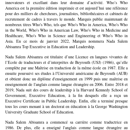
innovateurs et excellant dans leur domaine d’activité. Who’s Who
America est la première édition imprimée et est aujourd’hui une référence
pour des milliers de chercheurs, journalistes, bibliothécaires et cabinets de
recrutement de cadres à travers le monde. Marquis publie maintenant de
nombreux titres Who's Who, tels que Who's Who in America, Who's Who
in the World, Who's Who in American Law, Who's Who in Medicine and
Healthcare, Who's Who in Science and Engineering et Who's Who in
Asia. En ce mois de janvier 2022, Marquis nommera Nada Salem
Abisamra Top Executive in Education and Leadership.
Nada Salem Abisamra est titulaire d’une Licence en langues vivantes de
l’Ecole de traducteurs et d’interprètes de Beyrouth (USJ) (1986), qu’elle
complète par une Maîtrise en traduction de la même école en 1987. Elle a
ensuite poursuivi ses études à l'Université américaine de Beyrouth (AUB)
et obtient donc un diplôme d'enseignement en 1999 puis une maîtrise en
enseignement de l'anglais comme langue étrangère en 2006. Entre 2018 et
2019, Nada suit des cours de leadership à la Harvard Kennedy School of
Government, Executive Education, à la fin desquels elle a reçu un
Executive Certificate in Public Leadership. Enfin, elle a terminé presque
tous les cours menant à un doctorat en éducation à la George Washington
University Graduate School of Education.
Nada Salem Abisamra a commencé sa carrière comme traductrice en
1986. De plus, elle a enseigné l'anglais comme langue étrangère au