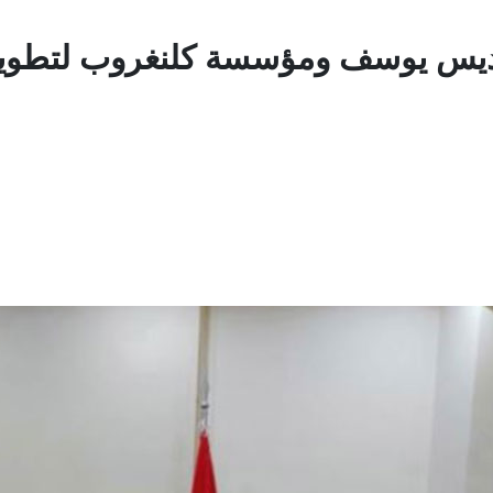
لقديس يوسف ومؤسسة كلنغروب لتطوير 