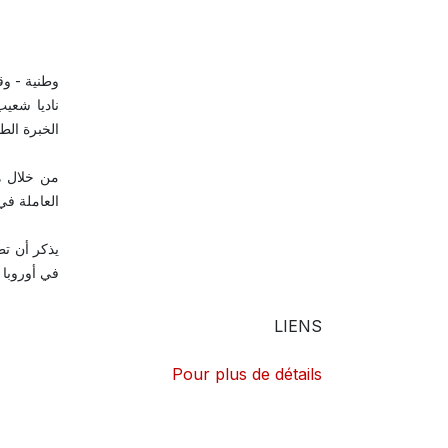
وطنية - و
ناديا شعيب
الخبرة الط
من خلال هذ
العاملة ف
يذكر أن تط
في أوروبا 
LIENS
Pour plus de détails