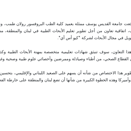
قعت جامعة القديس يوسف ممثلة بعميد كلية الطب البروفسور رولان طمب، وشر
، اتفاقية تعاون من أجل تطوير تعليم الأبحاث الطبية في لبنان والمنطقة، مس
ويل في مجال الأبحاث لشركة "كيو أس أي".
ا التعاون، سوف تنبثق شهادات تعليمية متخصصة بمهنة الأبحاث الطبية وكذلك
ي القطاع الصحي، من أطباء وصيادلة وممرضين وأخصائي علوم طبية وصحية وغي
وير هذا الاختصاص من شأنه أن يسهم على الصعيد اللبناني والإقليمي، بتحسين 
وأميركا وهذه الخطوة الكبيرة من شأنها أن تضع لبنان والمنطقة على خارطة الفع