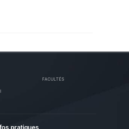
FACULTÉS
I
fos pratiques