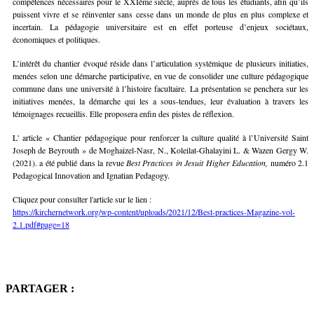
compétences nécessaires pour le XXIème siècle, auprès de tous les étudiants, afin qu’ils
puissent vivre et se réinventer sans cesse dans un monde de plus en plus complexe et
incertain. La pédagogie universitaire est en effet porteuse d’enjeux sociétaux,
économiques et politiques.
L’intérêt du chantier évoqué réside dans l’articulation systémique de plusieurs initiaties,
menées selon une démarche participative, en vue de consolider une culture pédagogique
commune dans une université à l’histoire facultaire. La présentation se penchera sur les
initiatives menées, la démarche qui les a sous-tendues, leur évaluation à travers les
témoignages recueillis. Elle proposera enfin des pistes de réflexion.
L' article « Chantier pédagogique pour renforcer la culture qualité à l’Université Saint
Joseph de Beyrouth » de Moghaizel-Nasr, N., Koleilat-Ghalayini L. & Wazen Gergy W.
(2021). a été publié dans la revue
Best Practices in Jesuit Higher Education,
numéro 2.1
Pedagogical Innovation and Ignatian Pedagogy.
Cliquez pour consulter l'article sur le lien :
https://kirchernetwork.org/wp-content/uploads/2021/12/Best-practices-Magazine-vol-
2.1.pdf#page=18
PARTAGER :