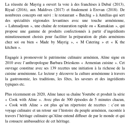
La réussite de Mayrig a ouvert la voie à des franchises à Dubaï (2013),
Riyad (2016), aux Maldives (2017) et finalement à Erevan (2018). De
nombreux concepts ont suivi : le restaurant « Batchig » à Antélias qui sert
des spécialités régionales levantines avec une touche arménienne,
« Lahmadjoun », une chaîne de restauration rapide ou « Kamakian », qui
propose une gamme de produits confectionnés à partir d’ingrédients
minutieusement choisis pour faciliter la préparation de plats arméniens
chez soi ou bien « Made by Mayrig », « M Catering » et « K the
kitchen ».
Engagée à promouvoir le patrimoine culinaire arménien, Aline signe en
2010 avec l’anthropologue Barbara Drieskens « Armenian cuisine ». Cet
ouvrage constitue avec ses 139 recettes une initiation à la richesse de la
cuisine arménienne. Le lecteur y découvre la culture arménienne à travers
la gastronomie, les traditions, les fêtes, les saveurs et des ingrédients
typiques etc.
Plus récemment en 2020, Aline lance sa chaîne Youtube et produit la série
« Cook with Aline ». Avec plus de 300 épisodes de 5 minutes chacun,
« Cook with Aline » est plus qu’un répertoire de recettes : c’est un
voyage culinaire et un retour sur l’histoire du peuple arménien, racontée à
travers l’héritage culinaire qu’Aline entend diffuser de par le monde et qui
la consacre ambassadrice de cet héritage.