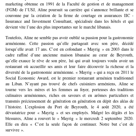
marketing obtenue en 1991 de la Faculté de gestion et de management
(FGM) de l’USJ, Aline poursuit sa carrière qui s’annonce brillante et se
couronne par la création de la firme de courtage en assurances IIC -
Insurance and Investment Consultant, spécialisée dans les hôtels et qui
devient vite l’une des plus importantes sur le marché libanais.
Toutefois, Aline ne semble pas avoir oublié sa passion pour la gastronomie
arménienne. Cette passion qu’elle partageait avec son père, décédé
lorsqu’elle avait 17 ans. C’est en cofondant « Mayrig » en 2003 dans le
cadre raffiné d’une ancienne maison libanaise au cœur de Beyrouth,
qu’elle exauce le rêve de son père, lui qui avait toujours voulu avoir un
restaurant où accueillir ses amis et leur faire découvrir la richesse et la
diversité de la gastronomie arménienne. « Mayrig » qui a reçu en 2011 le
Social Economic Award, est le premier restaurant arménien traditionnel
au Liban. N’ayant pas trouvé de chefs cuisiniers arméniens, Aline se
tourne vers les mères et les femmes au foyer, porteuses des traditions
culinaires arméniennes, riches en saveurs et en arômes particuliers et
transmis précieusement de génération en génération en dépit des aléas de
l’histoire. L’explosion du Port de Beyrouth, le 4 août 2020, a été
dévastatrice pour « Mayrig » et ses employés. Malgré les dégâts et les
blessures, Aline a rouvert le « Mayrig » le mercredi 2 septembre 2020.
Elle en dira « C’est la seule façon de continuer. Notre but c’est de
survivre ».