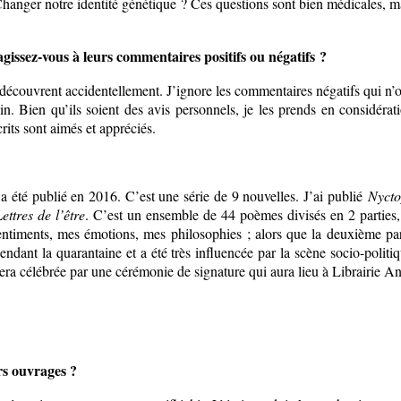
Changer notre identité génétique ? Ces questions sont bien médicales, ma
issez-vous à leurs commentaires positifs ou négatifs ?
 découvrent accidentellement. J’ignore les commentaires négatifs qui n’o
. Bien qu’ils soient des avis personnels, je les prends en considératio
rits sont aimés et appréciés.
a été publié en 2016. C’est une série de 9 nouvelles. J’ai publié
Nycto
ettres de l’être
. C’est un ensemble de 44 poèmes divisés en 2 parties
entiments, mes émotions, mes philosophies ; alors que la deuxième pa
 pendant la quarantaine et a été très influencée par la scène socio-politi
era célébrée par une cérémonie de signature qui aura lieu à Librairie 
rs ouvrages ?