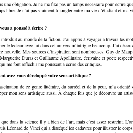
pas une obligation. Je ne me fixe pas un temps nécessaire pour écrire que
s libre. Je n’ai pas vraiment à jongler entre ma vie d’étudiant et ma vi
 vous a poussé à écrire ?
 introduit au monde de la fiction. J’ai appris à voyager à travers les 
aîner le lecteur avec lui dans cet univers m’intrigue beaucoup. J’ai déco
ère nouvelle. Mes sources d’inspiration sont nombreuses. Guy de Maupas
 Marguerite Duras et Guillaume Apollinaire, écrivaine et poète respecti
qui me font réfléchir me poussent à écrire des critiques.
nt avez-vous développé votre sens artistique ?
cination de ce genre littéraire, du surréel et de la peur, m’a orienté v
per mon sens artistique aussi. À chaque fois que je découvre un artiste
ue dans la science il y a bien de l’art, mais c’est assez restreint. L’ar
epuis Léonard de Vinci qui a disséqué les cadavres pour illustrer le corp