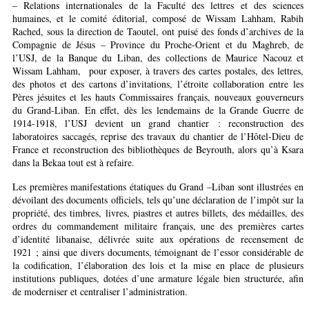
– Relations internationales de la Faculté des lettres et des sciences
humaines, et le comité éditorial, composé de Wissam Lahham, Rabih
Rached, sous la direction de Taoutel, ont puisé des fonds d’archives de la
Compagnie de Jésus – Province du Proche-Orient et du Maghreb, de
l’USJ, de la Banque du Liban, des collections de Maurice Nacouz et
Wissam Lahham, pour exposer, à travers des cartes postales, des lettres,
des photos et des cartons d’invitations, l’étroite collaboration entre les
Pères jésuites et les hauts Commissaires français, nouveaux gouverneurs
du Grand-Liban. En effet, dès les lendemains de la Grande Guerre de
1914-1918, l’USJ devient un grand chantier : reconstruction des
laboratoires saccagés, reprise des travaux du chantier de l’Hôtel-Dieu de
France et reconstruction des bibliothèques de Beyrouth, alors qu’à Ksara
dans la Bekaa tout est à refaire.
Les premières manifestations étatiques du Grand –Liban sont illustrées en
dévoilant des documents officiels, tels qu’une déclaration de l’impôt sur la
propriété, des timbres, livres, piastres et autres billets, des médailles, des
ordres du commandement militaire français, une des premières cartes
d’identité libanaise, délivrée suite aux opérations de recensement de
1921 ; ainsi que divers documents, témoignant de l’essor considérable de
la codification, l’élaboration des lois et la mise en place de plusieurs
institutions publiques, dotées d’une armature légale bien structurée, afin
de moderniser et centraliser l’administration.