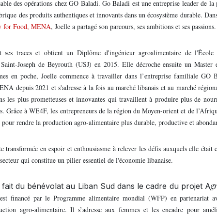
sable des opérations chez GO Baladi. Go Baladi est une entreprise leader de la
abrique des produits authentiques et innovants dans un écosystème durable. Dans
y for Food, MENA
, Joelle a partagé son parcours, ses ambitions et ses passions
t ses traces et obtient un Diplôme d'ingénieur agroalimentaire de l'École 
é Saint-Joseph de Beyrouth (USJ) en 2015. Elle décroche ensuite un Master e
ômes en poche, Joelle commence à travailler dans l’entreprise familiale GO 
ENA depuis 2021 et s'adresse à la fois au marché libanais et au marché régio
s les plus prometteuses et innovantes qui travaillent à produire plus de nour
ces. Grâce à WE4F, les entrepreneurs de la région du Moyen-orient et de l’Afri
e pour rendre la production agro-alimentaire plus durable, productive et abonda
te transformée en espoir et enthousiasme à relever les défis auxquels elle était 
secteur qui constitue un pilier essentiel de l'économie libanaise.
g
e fait du bénévolat au Liban Sud dans le cadre du projet A
 est financé par le Programme alimentaire mondial (WFP) en partenariat
ction agro-alimentaire. Il s’adresse aux femmes et les encadre pour améli