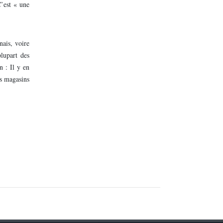
C’est « une
nais, voire
lupart des
n : Il y en
es magasins