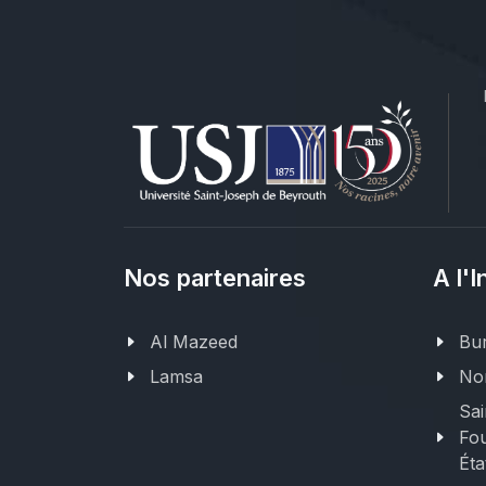
Nos partenaires
A l'I
Al Mazeed
Bur
Lamsa
Nor
Sai
Fou
Éta