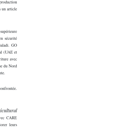
 production
 un article
.
supérieure
n sécurité
Baladi. GO
nal (UAE et
riture avec
que du Nord
nte.
confrontée.
ricultural
 avec CARE
orer leurs