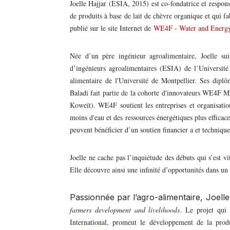
Joelle Hajjar (ESIA, 2015) est co-fondatrice et respon
de produits à base de lait de chèvre organique et qui f
publié sur le site Internet de
WE4F - Water and Energ
Née d’un père ingénieur agroalimentaire, Joelle sui
d’ingénieurs agroalimentaires (ESIA) de l’Universit
alimentaire de l'Université de Montpellier. Ses dipl
Baladi fait partie de la cohorte d'innovateurs WE4F M
Koweït). WE4F soutient les entreprises et organisation
moins d'eau et des ressources énergétiques plus effica
peuvent bénéficier d’un soutien financier a et techniqu
Joelle ne cache pas l’inquiétude des débuts qui s’est vi
Elle découvre ainsi une infinité d’opportunités dans un 
Passionnée par l’agro-alimentaire, Joell
farmers development and livelihoods
. Le projet qui
International, promeut le développement de la produ