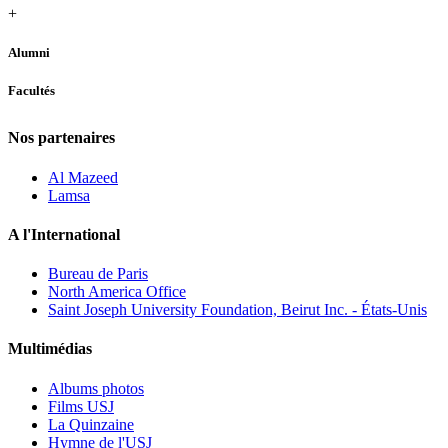
+
Alumni
Facultés
Nos partenaires
Al Mazeed
Lamsa
A l'International
Bureau de Paris
North America Office
Saint Joseph University Foundation, Beirut Inc. - États-Unis
Multimédias
Albums photos
Films USJ
La Quinzaine
Hymne de l'USJ