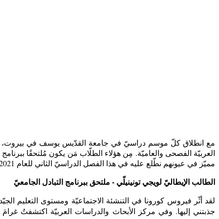
مع انطلاق كلّ موسم دراسيّ في جامعة القدّيس يوسف في بيروت، ي
العربيّة الفصحى والعاميّة. مِن هؤلاء الطلّاب مَن يكون مُلتحقًا ببرنامج 
مميّز في عيونهم نطّلع عليه في هذا الفصل الدراسيّ الثاني للعام 2021-2022، من خلال شهادات يرويها لنا بعض طلّاب المستوى المتوسّط (
الطالب الإيطاليّ لويجي
تونينيلّي - ملتحق ببرنامج التبادل الجامعيّ
لقد أثّر فيروس كورونا في التنشئة الاجتماعيّة ومستوى التعليم الجي
جذبتني إليها. وفي مركز الأبحاث والدراسات العربيّة اكتشفتُ غرامَ ال