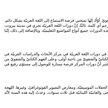
يّ. أوّلًا، إنّها تمنحني فرصة الاستماع إلى اللغة العربيّة بشكل دائم،
ترجم أي كلمة. ثالثًا، إنَّ دورات اللغة العربيّة تجري في مدينة بيروت،
لدورات جميع أنواع المواضيع التعليميّة. وبالإضافة إلى ذلك، إنّنا
 البندقيّة، كما أدرس اللغة العربيّة منذ 5 سنوات، وقد اخترت المشاركة في دورات اللغة العربيّة في مركز الأبحاث والدراسات العربيّة في
تاج الكتابيّ والشفويّ من ناحية أولى، وعلى الفهم الكتابيّ والشفويّ من
نا أعتبر أنَّ دورات المركز فرصة ممتازة للوصول إلى مستوًى رفيع في
لات الموسيقيّة، ومعارض التصوير الفوتوغرافيّ، وغيرها. اللهجة
 والعاميّة اللبنانيّة قبل ثلاث سنوات، وعدتُ إليه هذه السنة لأنّه