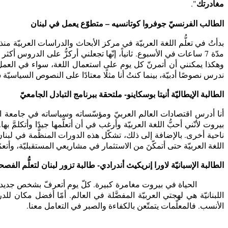
مغادرتك
".
الطالب الفرنسيّ جوفروا
كوتانسيه – متطوّع يعمل في لبنان
بدأتُ في تعلُّم اللغة العربيّة في مركز الأبحاث والدراسات العربيّة منذ 
مدّة 7 ساعات في الأسبوع. ثانياً، إنّها تجعلني أركزُّ على الدروس 
وهكذا يمكنني أن أتمرنّ كل يوم على استعمال اللغة، سواء في العمل أو 
ندرس نصوصًا أدبيّة، بينما كنتُ أنا مثلًا معتادًا على النصوص السياسيّة س
الطالبة الإيطاليّة أنيتا بوسكاينو- ملتحقة ببرنامج التبادل الجامعيّ
بيروت لأنّني أحبُّ اللغة العربيّة وأرغب في أن أتعلَّمها جيدًا وأتكلمَّ 
ناحية أخرى. بالإضافة إلى ذلك، تشكّل هذه الدورات المنظَّمة في لبنان 
اللغة العربيّة حتى أتمكّنَ من الاستثمار في مشاريعي المستقبليّة، وأتعمّ
الطالبة الإسبانيّة لاورا إنريكيث أندرادي- طالبة تزور لبنان لتعلُّم الفصح
الحياة في بيروت مغامرة كبيرة. كلّ يوم أتعرفّ بشخص جديد! في هذه
اللبنانيّة هي لهجتي العربيّة المفضَّلة في العالم. أمّا أفضل مكان لل
الأنسب. فالمعلّمات يتمتّعن بالكفاءة والصبر في التعامل معنا.