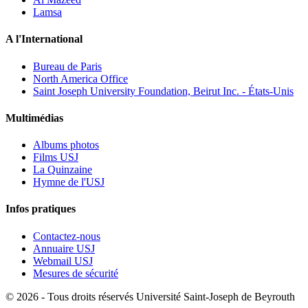
Lamsa
A l'International
Bureau de Paris
North America Office
Saint Joseph University Foundation, Beirut Inc. - États-Unis
Multimédias
Albums photos
Films USJ
La Quinzaine
Hymne de l'USJ
Infos pratiques
Contactez-nous
Annuaire USJ
Webmail USJ
Mesures de sécurité
©
2026 - Tous droits réservés Université Saint-Joseph de Beyrouth