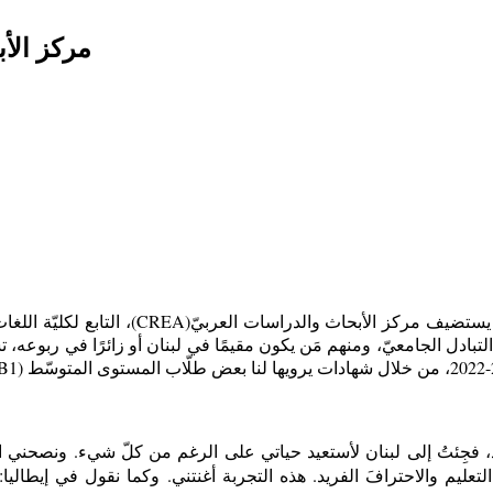
مركز الأ
ستضيف مركز الأبحاث والدراسات العربيّ
)
CREA
)، التابع لكليّة اللغ
التبادل الجامعيّ، ومنهم مَن يكون مقيمًا في لبنان أو زائرًا في ربوعه، تست
B1
ّد، فجِئتُ إلى لبنان لأستعيد حياتي على الرغم من كلّ شيء. ونصحني ا
تعليم والاحترافَ الفريد. هذه التجربة أغنتني. وكما نقول في إيطاليا: