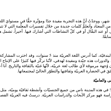
شهر، ووجدْتُ أنَّ هذه التجربة مفيدة جدًا ومؤثّرة حقًّا في مستوايَ اللغو
أكثر من المعتاد وأتعلمُّ كلمات جديدة من خلال تفسيرات المعلّمة التي لا ت
عند البقّال أو في كلّ النشاطات التي أشارك فيها. أخيراً، تشمل هذه ا
ابقًا.
أنا أدرس اقتصادات العالم العربيّ ومؤسّساته وسياساته في جامعة
بها. والدورات هذه جيّدة ومفيدة لهدفي، لأنّنا نركّز فيها كثيرًا على الإن
وُجهة مرموقة لأي طالب لغة عربيّة، لأنّها غنيّة بالثقافة والتاريخ. أ
قَ في الحضارة العربيّة وثقافتها والتطوّر الحاليّ لمجتمعاتها
.
ى والعاميّة
 المدينة ناس من جميع الجنسيّات وأنشطة ثقافيّة يوميّة، مثل الحف
دراسة فهو مركز الأبحاث والدراسات العربيّة. درستُ فيه العربيّة الفصحى