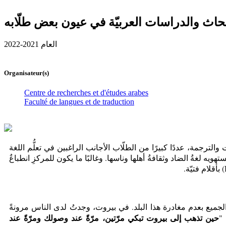
بحاث والدراسات العربيّة في عيون بعض طلّابه
العام 2021-2022
Organisateur(s)
Centre de recherches et d'études arabes
Faculté de langues et de traduction
ات والترجمة، عددًا كبيرًا من الطلّاب الأجانب الراغبين في تعلُّم اللغة
هويه لغةُ الضاد وثقافةُ أهلها وناسها. وغالبًا ما يكون للمركزِ انطباعٌ
) بأقلام فتيّة.
لجميع بعدم مغادرة هذا البلد. في بيروت، وجدتُ لدى الناس مرونةً
حين تذهب إلى بيروت تبكي مرّتين، مرّةً عند وصولك ومرّةً عند
 "