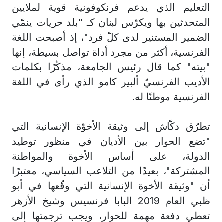
التعليم الذي يدعم فرنكوفونية قوية لملايين
المتحدثين بها ويكرّس لبنان كـ "بلد حريات ينمّي
الضمير المستنير لدى كلّ فرد"، إذ أصبحت اللغة
الفرنسية، أكثر من مجرد أداة تواصل بسيطة، إنها
"بيته" كما قال رئيس الجامعة، مذكّرًا بكلمات
الأديب الفرنسيّ ألبير كامو الذي رأى في اللغة
الفرنسية موطنًا له.
تطرّق دكّاش إلى وثيقة الأخوّة الإنسانية التي
"تضع الحوار بين الأديان في منظور توطيد
الدولة، على أساس الأخوة والمواطنة
المشتركة"، بعيدًا من التلاعب السياسي، معتبرًا
أن "وثيقة الأخوة الإنسانية التي وقّعها في أبو
ظبي العام 2019 البابا فرنسيس وشيخ الأزهر
تعطي دفعة مهمة للحوار، ويجب ترجمتها إلى