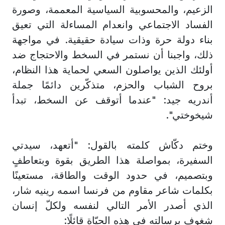
الزعيم، والمحسوبية السياسية المعممة، وصورة
الفساد الاجتماعي وانعدام المساءلة التي تعيق
بناء دولة حرة وذات سيادة حقيقية. في مواجهة
ذلك، واجبنا أن نستمر في السخط والاحتجاج ضد
أولئك الذين يواصلون السعي لحماية هذا النظام،
بروح الشباب والحزم، متذكّرين دائمًا جملة
أندريه جيد: "عندما أتوقف عن السخط، تبدأ
شيخوختي".
وختم دكّاش كلمته بالقول: "أتعهد، سيدتي
السفيرة، بمواصلة هذا الطريق بقوة وبتعاطفٍ
وبتصميم، في حدود الوقت والطاقة، مستعينًا
بكلمات شاعر مقاوم من فرنسا اسمه رينيه شار،
الذي أصدر الأمر التالي لنفسه ولكلّ إنسان
شغوف برسالته في هذه الحيّاة قائلًا: