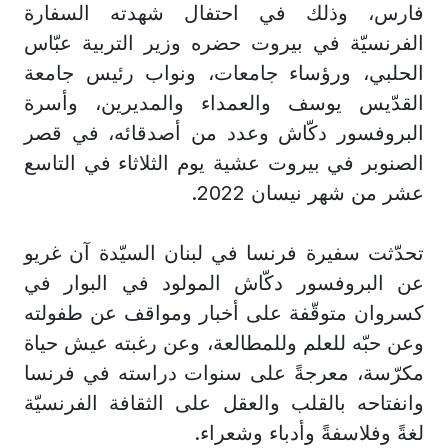
فارس، وذلك في احتفال شهدته السفارة
الفرنسيّة في بيروت حضره وزير التربية عبّاس
الحلبي، ورؤساء جامعات، ونواب رئيس جامعة
القدّيس يوسف والعمداء والمديرين، وأسرة
البروفسور دكّاش وعدد من أصدقائه، في قصر
الصنوبر في بيروت عشية يوم الثلاثاء في التاسع
عشر من شهر نيسان 2022.
تحدّثت سفيرة فرنسا في لبنان السيّدة آن غريو
عن البروفسور دكّاش المولود في البوار في
كسروان متوقّفة على أخبار ومواقف عن طفولته
وعن حبّه للعلم وللمطالعة، وعن رغبته عيش حياة
مكرّسة، معرجةً على سنوات دراسته في فرنسا
وانفتاحه بالقلب والعقل على الثقافة الفرنسيّة
لغةً وفلاسفةً وأدباء وشعراء.