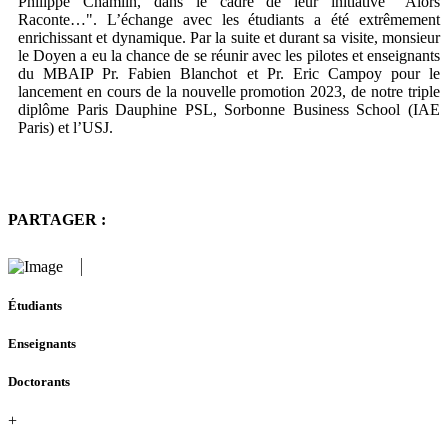
Philippe Chamlin, dans le cadre de leur initiative "Alors
Raconte…". L’échange avec les étudiants a été extrêmement
enrichissant et dynamique. Par la suite et durant sa visite, monsieur
le Doyen a eu la chance de se réunir avec les pilotes et enseignants
du MBAIP Pr. Fabien Blanchot et Pr. Eric Campoy pour le
lancement en cours de la nouvelle promotion 2023, de notre triple
diplôme Paris Dauphine PSL, Sorbonne Business School (IAE
Paris) et l’USJ.
PARTAGER :
Étudiants
Enseignants
Doctorants
+