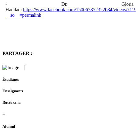
- Dr. Gloria
Haddad:
https://www.facebook.com/150067852322084/videos/711
__so__=permalink
PARTAGER :
Étudiants
Enseignants
Doctorants
+
Alumni