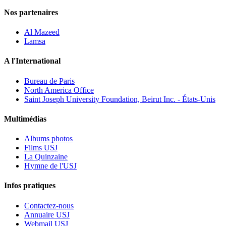
Nos partenaires
Al Mazeed
Lamsa
A l'International
Bureau de Paris
North America Office
Saint Joseph University Foundation, Beirut Inc. - États-Unis
Multimédias
Albums photos
Films USJ
La Quinzaine
Hymne de l'USJ
Infos pratiques
Contactez-nous
Annuaire USJ
Webmail USJ