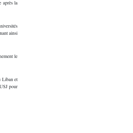
 après la
niversités
nant ainsi
gnement le
u Liban et
l'USJ pour