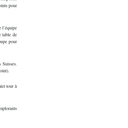
oints pour
e l’équipe
e table de
coupe pour
s Suisses.
oint).
ier tour à
implorants