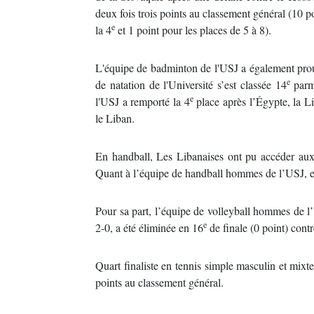
deux fois trois points au classement général (10 p
e
la 4
et 1 point pour les places de 5 à 8).
L'équipe de badminton de l'USJ a également prou
e
de natation de l'Université s’est classée 14
parmi
e
l'USJ a remporté la 4
place après l’Égypte, la Li
le Liban.
En handball, Les Libanaises ont pu accéder aux 
Quant à l’équipe de handball hommes de l’USJ, elle
Pour sa part, l’équipe de volleyball hommes de l
e
2-0, a été éliminée en 16
de finale (0 point) cont
Quart finaliste en tennis simple masculin et mixt
points au classement général.