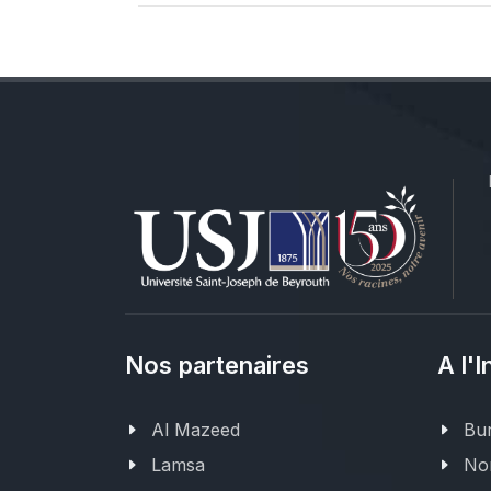
Nos partenaires
A l'I
Al Mazeed
Bur
Lamsa
Nor