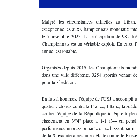
Malgré les circonstances difficiles au Liban
exceptionnelles aux Championnats mondiaux interu
le 5 novembre 2023. La participation de 98 athlèt
Championnats est un véritable exploit. En effet,
annuel est louable.
Organisés depuis 2015, les Championnats mondiau
dans une ville différente. 3254 sportifs venant de
e
pour la 8
édition.
En futsal hommes, l'équipe de l'USJ a accompli un
quatre victoires contre la France, l’Italie, la suè
contre l’équipe de la République tchèque tripl
e
e
classement en 3
/4
place à 1-1 (3-4 en penalt
performance impressionnante en se hissant parmi le
de la Slovaquie après une défaite contre le Kos