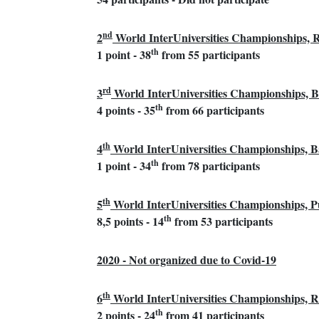
nd
2
World InterUniversities Championships,
th
1 point - 38
from 55 participants
rd
3
World InterUniversities Championships, B
th
4 points - 35
from 66 participants
th
4
World InterUniversities Championships, B
th
1 point - 34
from 78 participants
th
5
World InterUniversities Championships, P
th
8,5 points - 14
from 53 participants
2020 - Not organized due to Covid-19
th
6
World InterUniversities Championships, 
th
2 points - 24
from 41 participants