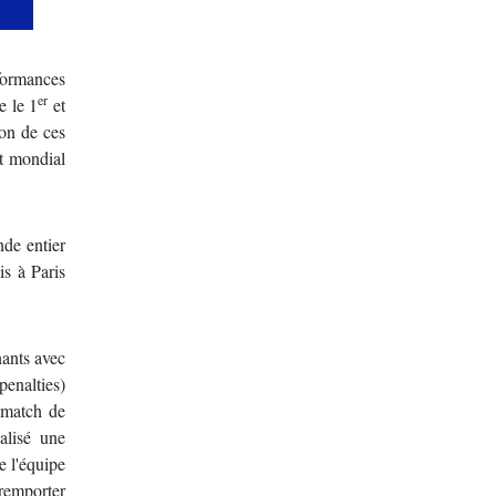
formances
er
e le 1
et
on de ces
nt mondial
de entier
is à Paris
nants avec
penalties)
 match de
alisé une
e l'équipe
 remporter