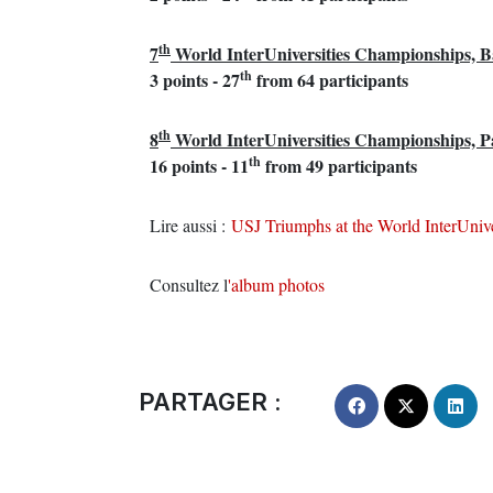
th
7
World InterUniversities Championships, B
th
3 points - 27
from 64 participants
th
8
World InterUniversities Championships, P
th
16 points - 11
from 49 participants
Lire aussi :
USJ Triumphs at the World InterUniv
Consultez l
'album photos
PARTAGER :