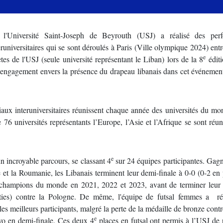
, l'Université Saint-Joseph de Beyrouth (USJ) a réalisé des per
niversitaires qui se sont déroulés à Paris (Ville olympique 2024) entr
e
es de l'USJ (seule université représentant le Liban) lors de la 8
éditi
 l'engagement envers la présence du drapeau libanais dans cet événeme
x interuniversitaires réunissent chaque année des universités du mon
 76 universités représentants l’Europe, l’Asie et l’Afrique se sont réun
e
 incroyable parcours, se classant 4
sur 24 équipes participantes. Gag
de et la Roumanie, les Libanais terminent leur demi-finale à 0-0 (0-2 en 
e champions du monde en 2021, 2022 et 2023, avant de terminer leur
ies) contre la Pologne. De même, l'équipe de futsal femmes a ré
s meilleurs participants, malgré la perte de la médaille de bronze contr
e
ovo en demi-finale. Ces deux 4
places en futsal ont permis à l’USJ de