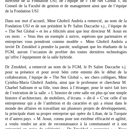
directeur de la Fondation USJ, de l’équipe de « The Net Global », du
Conseil de la Faculté de gestion et de management ainsi que de l’équipe
de la Fondation USJ.
Dans son mot d’accueil, Mme Ghobril Andréa a remercié, au nom de la
Fondation USJ et de son président le Pr Salim Daccache s.j., l’équipe de
« The Net Global » et les a félicités ainsi que leur directeur M. Aoun en
ces mots : « Vous êtes un exemple à suivre, espérons que partenaires et
entreprises vous prendront comme modèle ». Mme Ghobril Andréa a
invité Dr Zmokhol à prendre la parole, soulignant que les étudiants de la
FGM, auront l’occasion de profiter des toutes dernières technologies
qu’offre l’équipement de la salle hybride.
Dr Zmokhol, a remercié au nom de la FGM, le Pr Salim Daccache s.j.
pour sa présence et pour avoir béni cette entente dès le début de la
collaboration, l’équipe de « The Net Global », ses chers collègues, Mme
Cynthia-Maria Ghobril Andréa, ainsi que le professeur et chercheur M.
Charbel Salloum et sa fille, tous deux à l’étranger, pour le suivi fait lors
de l’exécution de la salle. « L’histoire de cette salle est plus qu’une simple
histoire d’architecture, de mobiliers, d’écrans. » dit-il « C’est celle d’un
entrepreneur qui a de l’ambition et du caractère et qui a réussi dans le
monde des affaires en travaillant sur plusieurs projets de développement,
la principale étant sa propre entreprise qui opère du Liban, de la Turquie
et d’autres pays. « M. Aoun, connu pour son extrême efficacité et agilité,
a voulu rendre un acte de reconnaissance à la communauté et à son