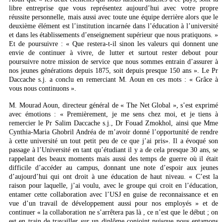
libre entreprise que vous représentez aujourd’hui avec votre propre
réussite personnelle, mais aussi avec toute une équipe derrière alors que le
deuxième élément est l’institution incarnée dans l’éducation à l’université
et dans les établissements d’enseignement supérieur que nous pratiquons. »
Et de poursuivre : « Que restera-t-il sinon les valeurs qui donnent une
envie de continuer à vivre, de lutter et surtout rester debout pour
poursuivre notre mission de service que nous sommes entrain d’assurer à
nos jeunes générations depuis 1875, soit depuis presque 150 ans ». Le Pr
Daccache s.j. a conclu en remerciant M. Aoun en ces mots : « Grâce à
vous nous continuons ».
M. Mourad Aoun, directeur général de « The Net Global », s’est exprimé
avec émotions : « Premièrement, je me sens chez moi, et je tiens à
remercier le Pr Salim Daccache s.j., Dr Fouad Zmokhol, ainsi que Mme
Cynthia-Maria Ghobril Andréa de m’avoir donné l’opportunité de rendre
à cette université un tout petit peu de ce que j’ai pris». Il a évoqué son
passage à l’Université en tant qu’étudiant il y a de cela presque 30 ans, se
rappelant des beaux moments mais aussi des temps de guerre où il était
difficile d’accéder au campus, donnant une note d’espoir aux jeunes
d’aujourd’hui qui ont droit à une éducation de haut niveau. « C’est la
raison pour laquelle, j’ai voulu, avec le groupe qui croit en l’éducation,
entamer cette collaboration avec l’USJ en guise de reconnaissance et en
vue d’un travail de développement aussi pour nos employés » et de
continuer « la collaboration ne s’arrêtera pas là , ce n’est que le début ; on
est en train de travailler sur un diplôme conjoint puisque nous entamons