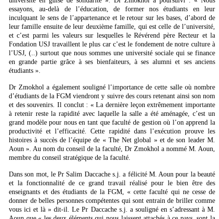
université en guise de solidarité ». Dr Zmokhol a poursuivi : « Nous
essayons, au-delà de l’éducation, de former nos étudiants en leur
inculquant le sens de l’appartenance et le retour sur les bases, d’abord de
leur famille ensuite de leur deuxième famille, qui est celle de l’université,
et c’est parmi les valeurs sur lesquelles le Révérend père Recteur et la
Fondation USJ travaillent le plus car c’est le fondement de notre culture à
l’USJ, (..) surtout que nous sommes une université sociale qui se finance
en grande partie grâce à ses bienfaiteurs, à ses alumni et ses anciens
étudiants ».
Dr Zmokhol a également souligné l’importance de cette salle où nombre
d’étudiants de la FGM viendront y suivre des cours retenant ainsi son nom
et des souvenirs. Il conclut : « La dernière leçon extrêmement importante
à retenir reste la rapidité avec laquelle la salle a été aménagée, c’est un
grand modèle pour nous en tant que faculté de gestion où l’on apprend la
productivité et l’efficacité. Cette rapidité dans l’exécution prouve les
histoires à succès de l’équipe de « The Net global » et de son leader M.
Aoun ». Au nom du conseil de la faculté, Dr Zmokhol a nommé M. Aoun,
membre du conseil stratégique de la faculté.
Dans son mot, le Pr Salim Daccache s.j. a félicité M. Aoun pour la beauté
et la fonctionnalité de ce grand travail réalisé pour le bien être des
enseignants et des étudiants de la FGM, « cette faculté qui ne cesse de
donner de belles personnes compétentes qui sont entrain de briller comme
vous ici et là » dit-il. Le Pr Daccache s.j. a souligné en s’adressant à M.
Aoun que « les deux éléments qui nous laissent attachés à ce pays, sont la