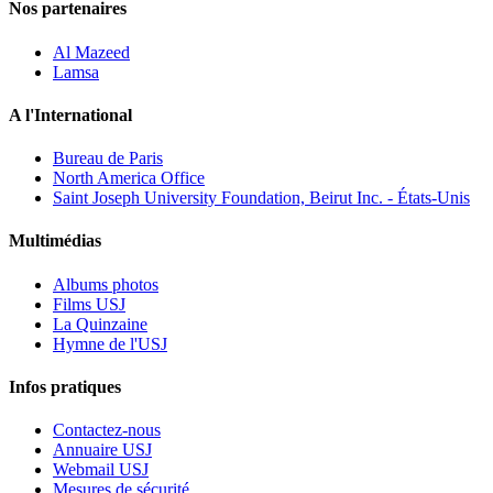
Nos partenaires
Al Mazeed
Lamsa
A l'International
Bureau de Paris
North America Office
Saint Joseph University Foundation, Beirut Inc. - États-Unis
Multimédias
Albums photos
Films USJ
La Quinzaine
Hymne de l'USJ
Infos pratiques
Contactez-nous
Annuaire USJ
Webmail USJ
Mesures de sécurité