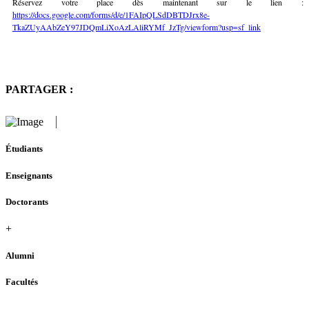
Réservez votre place dès maintenant sur le lien :
https://docs.google.com/forms/d/e/1FAIpQLSdDBTDJrx8e-
TkaZUyAAbZeY97JDQmLiXoAzLAliRYMf_JzTg/viewform?usp=sf_link
PARTAGER :
Étudiants
Enseignants
Doctorants
+
Alumni
Facultés