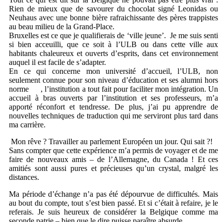
Rien de mieux que de savourer du chocolat signé Leonidas ou
Neuhaus avec une bonne bière rafraichissante des pères trappistes
au beau milieu de la Grand-Place.
Bruxelles est ce que je qualifierais de ‘ville jeune’. Je me suis senti
si bien acceuilli, que ce soit à l’ULB ou dans cette ville aux
habitants chaleureux et ouverts d’esprits, dans cet environnement
auquel il est facile de s’adapter.
En ce qui concerne mon université d’accueil, l’ULB, non
seulement connue pour son niveau d’éducation et ses alumni hors
norme , l’institution a tout fait pour faciliter mon intégration. Un
accueil à bras ouverts par l’institution et ses professeurs, m’a
apporté réconfort et tendresse. De plus, j’ai pu apprendre de
nouvelles techniques de traduction qui me serviront plus tard dans
ma carrière.
Mon rêve ? Travailler au parlement Européen un jour. Qui sait ?!
Sans compter que cette expérience m’a permis de voyager et de me
faire de nouveaux amis – de l’Allemagne, du Canada ! Et ces
amitiés sont aussi pures et précieuses qu’un crystal, malgré les
distances.
Ma période d’échange n’a pas été dépourvue de difficultés. Mais
au bout du compte, tout s’est bien passé. Et si c’était à refaire, je le
referais. Je suis heureux de considérer la Belgique comme ma
seconde patrie – bien que le dire puisse paraître absurde.