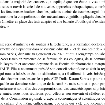
e dans la majorité des cancers », a expliqué que son étude « vise à m
ostics et ouvrir la voie à de nouvelles approches thérapeutiques, contri
 les fonctions exécutives chez les patients atteints de troubles cognitif
 améliorer la compréhension des mécanismes cognitifs impliqués chez les
r à mettre en place des tests adaptés et une batterie d’outils qui n’exis
aise. »
 série d’initiatives de soutien à la recherche, à la formation doctorale 
mettre de s’épanouir dans le système éducatif », et de son désir de « sou
am Sarkis, disparue tragiquement en 2023 et qui a longtemps collabor
ël Baléo en présence de sa famille, de ses collègues, de la communa
h de Beyrouth et ancienne doyenne de sa Faculté de pharmacie a marqué
 l’AUF. Elle a notamment présidé son conseil scientifique et était la 
 nous a laissés en état de sidération », a-t-il affirmé, la voix brisée p
 de décerner tous les ans le « prix AUF Dolla Karam Sarkis » pour « r
ble au domaine scientifique de la santé », mais surtout « pour perpé
housiasme et son refus des compromissions, des caractéristiques si préc
année, nous nous réunirons pour célébrer son souvenir et célébrer en 
ent de la Commission régionale d’experts économiques et scientifiques
e entrain et le même enthousiasme que celle qui a été une locomotive 