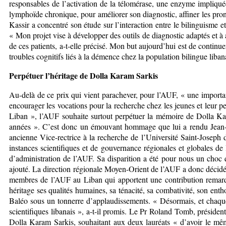
responsables de l’activation de la télomérase, une enzyme impliqué
lymphoïde chronique, pour améliorer son diagnostic, affiner les pron
Kassir a concentré son étude sur l’interaction entre le bilinguisme et
« Mon projet vise à développer des outils de diagnostic adaptés et à
de ces patients, a-t-elle précisé. Mon but aujourd’hui est de continue
troubles cognitifs liés à la démence chez la population bilingue liban
Perpétuer l’héritage de Dolla Karam Sarkis
Au-delà de ce prix qui vient parachever, pour l’AUF, « une importante
encourager les vocations pour la recherche chez les jeunes et leur per
Liban », l’AUF souhaite surtout perpétuer la mémoire de Dolla Kar
années ». C’est donc un émouvant hommage que lui a rendu Jean-No
ancienne Vice-rectrice à la recherche de l’Université Saint-Josep
instances scientifiques et de gouvernance régionales et globales de
d’administration de l’AUF. Sa disparition a été pour nous un choc qui
ajouté. La direction régionale Moyen-Orient de l’AUF a donc décidé
membres de l’AUF au Liban qui apportent une contribution remarqua
héritage ses qualités humaines, sa ténacité, sa combativité, son ent
Baléo sous un tonnerre d’applaudissements. « Désormais, et chaque 
scientifiques libanais », a-t-il promis. Le Pr Roland Tomb, présid
Dolla Karam Sarkis, souhaitant aux deux lauréats « d’avoir le mêm