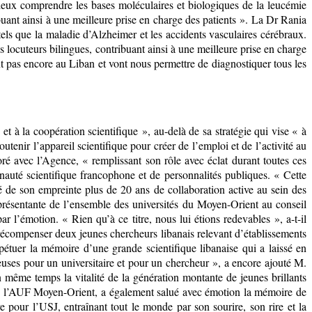
ieux comprendre les bases moléculaires et biologiques de la leucémie
buant ainsi à une meilleure prise en charge des patients ». La Dr Rania
s tels que la maladie d’Alzheimer et les accidents vasculaires cérébraux.
 locuteurs bilingues, contribuant ainsi à une meilleure prise en charge
tent pas encore au Liban et vont nous permettre de diagnostiquer tous les
et à la coopération scientifique », au-delà de sa stratégie qui vise « à
tenir l’appareil scientifique pour créer de l’emploi et de l’activité au
é avec l’Agence, « remplissant son rôle avec éclat durant toutes ces
uté scientifique francophone et de personnalités publiques. « Cette
 de son empreinte plus de 20 ans de collaboration active au sein des
représentante de l’ensemble des universités du Moyen-Orient au conseil
ar l’émotion. « Rien qu’à ce titre, nous lui étions redevables », a-t-il
écompenser deux jeunes chercheurs libanais relevant d’établissements
tuer la mémoire d’une grande scientifique libanaise qui a laissé en
ieuses pour un universitaire et pour un chercheur », a encore ajouté M.
même temps la vitalité de la génération montante de jeunes brillants
 de l’AUF Moyen-Orient, a également salué avec émotion la mémoire de
pour l’USJ, entraînant tout le monde par son sourire, son rire et la