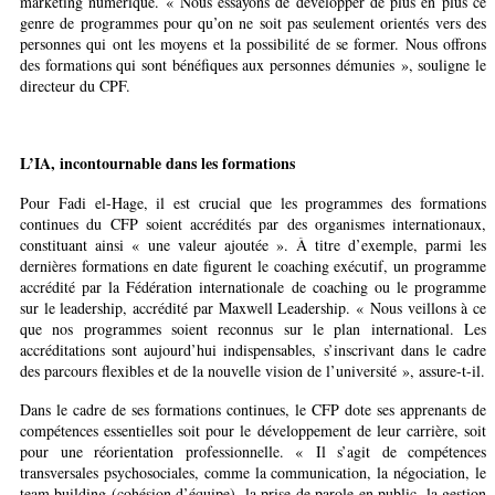
marketing numérique. « Nous essayons de développer de plus en plus ce
genre de programmes pour qu’on ne soit pas seulement orientés vers des
personnes qui ont les moyens et la possibilité de se former. Nous offrons
des formations qui sont bénéfiques aux personnes démunies », souligne le
directeur du CPF.
L’IA, incontournable dans les formations
Pour Fadi el-Hage, il est crucial que les programmes des formations
continues du CFP soient accrédités par des organismes internationaux,
constituant ainsi « une valeur ajoutée ». À titre d’exemple, parmi les
dernières formations en date figurent le coaching exécutif, un programme
accrédité par la Fédération internationale de coaching ou le programme
sur le leadership, accrédité par Maxwell Leadership. « Nous veillons à ce
que nos programmes soient reconnus sur le plan international. Les
accréditations sont aujourd’hui indispensables, s’inscrivant dans le cadre
des parcours flexibles et de la nouvelle vision de l’université », assure-t-il.
Dans le cadre de ses formations continues, le CFP dote ses apprenants de
compétences essentielles soit pour le développement de leur carrière, soit
pour une réorientation professionnelle. « Il s’agit de compétences
transversales psychosociales, comme la communication, la négociation, le
team building (cohésion d’équipe), la prise de parole en public, la gestion