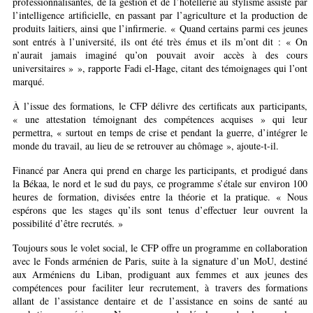
professionnalisantes, de la gestion et de l’hôtellerie au stylisme assisté par
l’intelligence artificielle, en passant par l’agriculture et la production de
produits laitiers, ainsi que l’infirmerie. « Quand certains parmi ces jeunes
sont entrés à l’université, ils ont été très émus et ils m’ont dit : « On
n’aurait jamais imaginé qu’on pouvait avoir accès à des cours
universitaires » », rapporte Fadi el-Hage, citant des témoignages qui l’ont
marqué.
À l’issue des formations, le CFP délivre des certificats aux participants,
« une attestation témoignant des compétences acquises » qui leur
permettra, « surtout en temps de crise et pendant la guerre, d’intégrer le
monde du travail, au lieu de se retrouver au chômage », ajoute-t-il.
Financé par Anera qui prend en charge les participants, et prodigué dans
la Békaa, le nord et le sud du pays, ce programme s’étale sur environ 100
heures de formation, divisées entre la théorie et la pratique. « Nous
espérons que les stages qu’ils sont tenus d’effectuer leur ouvrent la
possibilité d’être recrutés. »
Toujours sous le volet social, le CFP offre un programme en collaboration
avec le Fonds arménien de Paris, suite à la signature d’un MoU, destiné
aux Arméniens du Liban, prodiguant aux femmes et aux jeunes des
compétences pour faciliter leur recrutement, à travers des formations
allant de l’assistance dentaire et de l’assistance en soins de santé au