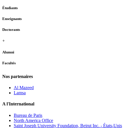
Étudiants
Enseignants
Doctorants
+
Alumni
Facultés
Nos partenaires
Al Mazeed
Lamsa
A l'International
Bureau de Paris
North America Office
Saint Joseph University Foundation, Beirut Inc. - États-Unis