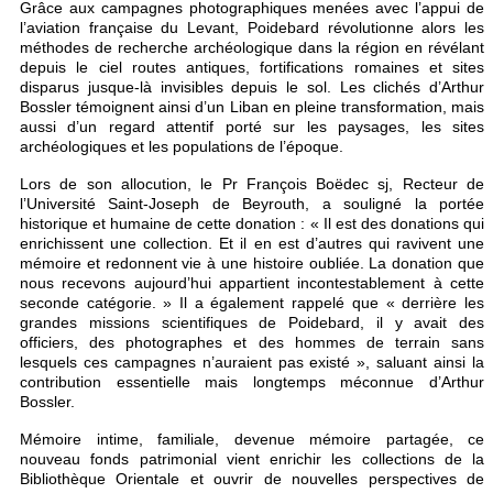
Grâce aux campagnes photographiques menées avec l’appui de
l’aviation française du Levant, Poidebard révolutionne alors les
méthodes de recherche archéologique dans la région en révélant
depuis le ciel routes antiques, fortifications romaines et sites
disparus jusque-là invisibles depuis le sol. Les clichés d’Arthur
Bossler témoignent ainsi d’un Liban en pleine transformation, mais
aussi d’un regard attentif porté sur les paysages, les sites
archéologiques et les populations de l’époque.
Lors de son allocution, le Pr François Boëdec sj, Recteur de
l’Université Saint-Joseph de Beyrouth, a souligné la portée
historique et humaine de cette donation : « Il est des donations qui
enrichissent une collection. Et il en est d’autres qui ravivent une
mémoire et redonnent vie à une histoire oubliée. La donation que
nous recevons aujourd’hui appartient incontestablement à cette
seconde catégorie. » Il a également rappelé que « derrière les
grandes missions scientifiques de Poidebard, il y avait des
officiers, des photographes et des hommes de terrain sans
lesquels ces campagnes n’auraient pas existé », saluant ainsi la
contribution essentielle mais longtemps méconnue d’Arthur
Bossler.
Mémoire intime, familiale, devenue mémoire partagée, ce
nouveau fonds patrimonial vient enrichir les collections de la
Bibliothèque Orientale et ouvrir de nouvelles perspectives de