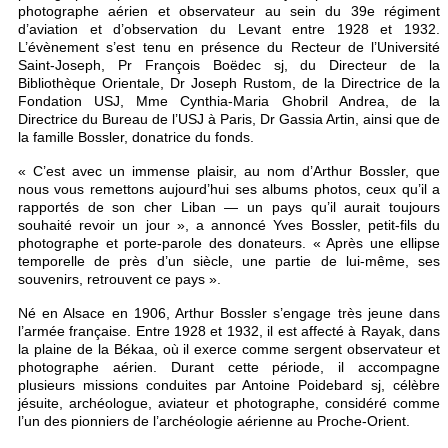
photographe aérien et observateur au sein du 39e régiment
d’aviation et d’observation du Levant entre 1928 et 1932.
L’évènement s’est tenu en présence du Recteur de l’Université
Saint-Joseph, Pr François Boëdec sj, du Directeur de la
Bibliothèque Orientale, Dr Joseph Rustom, de la Directrice de la
Fondation USJ, Mme Cynthia-Maria Ghobril Andrea, de la
Directrice du Bureau de l’USJ à Paris, Dr Gassia Artin, ainsi que de
la famille Bossler, donatrice du fonds.
« C’est avec un immense plaisir, au nom d’Arthur Bossler, que
nous vous remettons aujourd’hui ses albums photos, ceux qu’il a
rapportés de son cher Liban — un pays qu’il aurait toujours
souhaité revoir un jour », a annoncé Yves Bossler, petit-fils du
photographe et porte-parole des donateurs. « Après une ellipse
temporelle de près d’un siècle, une partie de lui-même, ses
souvenirs, retrouvent ce pays ».
Né en Alsace en 1906, Arthur Bossler s’engage très jeune dans
l’armée française. Entre 1928 et 1932, il est affecté à Rayak, dans
la plaine de la Békaa, où il exerce comme sergent observateur et
photographe aérien. Durant cette période, il accompagne
plusieurs missions conduites par Antoine Poidebard sj, célèbre
jésuite, archéologue, aviateur et photographe, considéré comme
l’un des pionniers de l’archéologie aérienne au Proche-Orient.