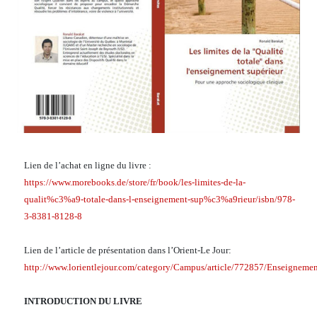
Lien de l’achat en ligne du livre :
https://www.morebooks.de/store/fr/book/les-limites-de-la-
qualit%c3%a9-totale-dans-l-enseignement-sup%c3%a9rieur/isbn/978-
3-8381-8128-8
Lien de l’article de présentation dans l’Orient-Le Jour:
http://www.lorientlejour.com/category/Campus/article/772857/Enseignem
INTRODUCTION DU LIVRE