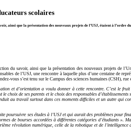
ducateurs scolaires
voir, ainsi que la présentation des nouveaux projets de l’USJ, étaient à l’ordre d
duction du savoir, ainsi que la présentation des nouveaux projets de l’
sables de l’USJ, une rencontre à laquelle plus d’une centaine de représe
Le rendez-vous s’est tenu sur le Campus des sciences humaines (CSH), r
mation et d’orientation a voulu donner à cette rencontre. C’est le frui
e choix de ses parents et le choix des responsables d’établissements s
nduit au travail surtout dans ces moments difficiles et un autre qui co
aite poursuivre ses études à l’USJ et qui aurait des problèmes pour fin
s formes de bourses accordées à différentes catégories d’étudiants ». 
ième révolution numérique, celle de la robotique et de l’intelligence a