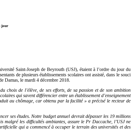
u jour
Université Saint-Joseph de Beyrouth (USJ), étaient à l’ordre du jour du
ntants de plusieurs établissements scolaires ont assisté, dans le souci
ue de Damas, le mardi 4 décembre 2018.
t du choix de l’élève, de ses efforts, de sa passion et de son ambition
colaires qui savent différencier entre un établissement d’enseignement
nduit au chômage, car obtenu par la facilité » a précisé le recteur de
ancer ses études. Notre budget annuel devrait dépasser les 19 millions
Mais malgré les difficultés ambiantes, assure le Pr Daccache, l’USJ
ne
rtificielle qui a commencé à occuper le terrain des universités et des