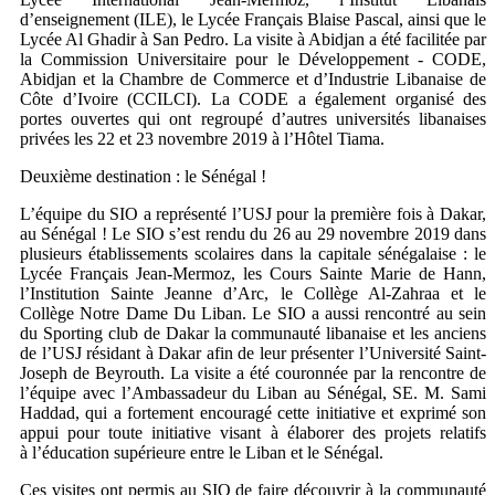
d’enseignement (ILE), le Lycée Français Blaise Pascal, ainsi que le
Lycée Al Ghadir à San Pedro. La visite à Abidjan a été facilitée par
la Commission Universitaire pour le Développement - CODE,
Abidjan et la Chambre de Commerce et d’Industrie Libanaise de
Côte d’Ivoire (CCILCI). La CODE a également organisé des
portes ouvertes qui ont regroupé d’autres universités libanaises
privées les 22 et 23 novembre 2019 à l’Hôtel Tiama.
Deuxième destination : le Sénégal !
L’équipe du SIO a représenté l’USJ pour la première fois à Dakar,
au Sénégal ! Le SIO s’est rendu du 26 au 29 novembre 2019 dans
plusieurs établissements scolaires dans la capitale sénégalaise : le
Lycée Français Jean-Mermoz, les Cours Sainte Marie de Hann,
l’Institution Sainte Jeanne d’Arc, le Collège Al-Zahraa et le
Collège Notre Dame Du Liban. Le SIO a aussi rencontré au sein
du Sporting club de Dakar la communauté libanaise et les anciens
de l’USJ résidant à Dakar afin de leur présenter l’Université Saint-
Joseph de Beyrouth. La visite a été couronnée par la rencontre de
l’équipe avec l’Ambassadeur du Liban au Sénégal, SE. M. Sami
Haddad, qui a fortement encouragé cette initiative et exprimé son
appui pour toute initiative visant à élaborer des projets relatifs
à l’éducation supérieure entre le Liban et le Sénégal.
Ces visites ont permis au SIO de faire découvrir à la communauté