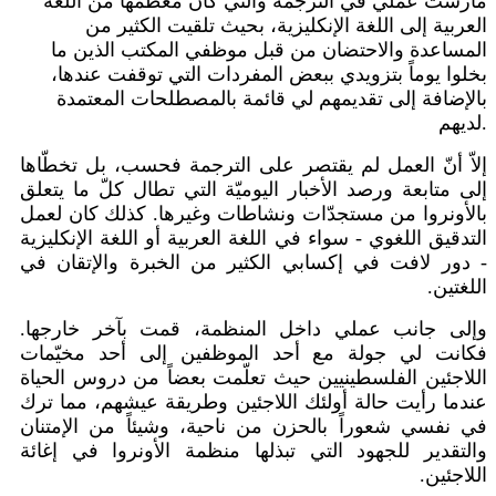
مارست عملي في الترجمة والتي كان معظمها من اللغة
العربية إلى اللغة الإنكليزية، بحيث تلقيت الكثير من
المساعدة والاحتضان من قبل موظفي المكتب الذين ما
بخلوا يوماً بتزويدي ببعض المفردات التي توقفت عندها،
بالإضافة إلى تقديمهم لي قائمة بالمصطلحات المعتمدة
لديهم.
إلاّ أنّ العمل لم يقتصر على الترجمة فحسب، بل تخطّاها
إلى متابعة ورصد الأخبار اليوميّة التي تطال كلّ ما يتعلق
بالأونروا من مستجدّات ونشاطات وغيرها. كذلك كان لعمل
التدقيق اللغوي - سواء في اللغة العربية أو اللغة الإنكليزية
- دور لافت في إكسابي الكثير من الخبرة والإتقان في
اللغتين.
وإلى جانب عملي داخل المنظمة، قمت بآخر خارجها.
فكانت لي جولة مع أحد الموظفين إلى أحد مخيّمات
اللاجئين الفلسطينيين حيث تعلّمت بعضاً من دروس الحياة
عندما رأيت حالة أولئك اللاجئين وطريقة عيشهم، مما ترك
في نفسي شعوراً بالحزن من ناحية، وشيئاً من الإمتنان
والتقدير للجهود التي تبذلها منظمة الأونروا في إغائة
اللاجئين.