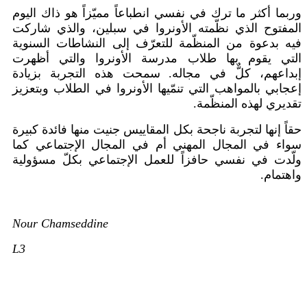
وربما أكثر ما ترك في نفسي انطباعاً مميّزاً هو ذاك اليوم
المفتوح الذي نظّمته الأونروا في سبلين، والذي شاركت
فيه بدعوة من المنظّمة للتعرّف إلى النشاطات السنوية
التي يقوم بها طلاب مدرسة الأونروا والتي أظهرت
إبداعهم، كلٌّ في مجاله. سمحت هذه التجربة بزيادة
إعجابي بالمواهب التي تنمّيها الأونروا في الطلاب وبتعزيز
تقديري لهذه المنظّمة.
حقاً إنها لتجربة ناجحة بكل المقاييس جنيت منها فائدة كبيرة
سواء في المجال المهني أم في المجال الإجتماعي كما
ولّدت في نفسي حافزاً للعمل الإجتماعي بكلّ مسؤولية
واهتمام.
Nour Chamseddine
L3