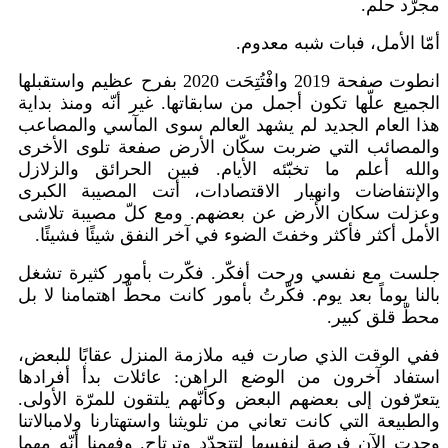
مجرّد حلم.
أمّا الأمل، فبات شبه معدوم.
انطوت صفحة 2019 وافْتُتِحَت 2020 بفرح عظيم واستقبلها
الجميع علّها تكون أجمل من سابقاتها. غير أنّه ومنذ بداية
هذا العام الجديد لم يشهد العالم سوى المآسي والمصاعب
والمصائب التي ضربت سكّان الأرض صفعة تلوى الأخرى
والله أعلم ما تخبّئه الأيام. فبين الحرائق والزلازل
والإنتفاضات وانهيار الاقتصادات، أتت المصيبة الكبرى
وعزلت سكان الأرض عن بعضهم. ومع كلّ مصيبة تلاشى
الأمل أكثر فأكثر وخفتَ الضوء في آخر النفق شيئًا فشيئًا.
جلست مع نفسي ورحت أفكّر. فكّرت بأمور كثيرة تشغل
بالنا يوماً بعد يوم. فكّرتُ بأمور كانت محطّ اهتمامنا لا بل
محطّ قلق كبير.
ففي الوقت الذي صارت فيه ملازمة المنزل عقابًا للبعض،
استفاد آخرون من الوضع الراهن: عائلات بدأ أفرادها
يتعرّفون إلى بعضهم البعض وكأنّهم يلتقون للمرّة الأولى.
والطبيعة التي كانت تعاني من تلويثنا واستهتارنا ولامبالاتنا
وجدت الآن فرصة لنفسها لتتجدّد وترتاح. وفهمنا أنّه مهما