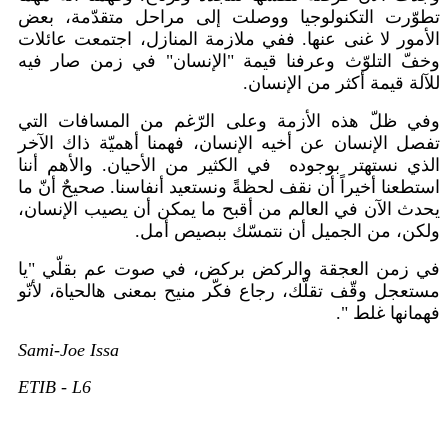
تطوّرت التكنولوجيا ووصلت إلى مراحل متقدّمة، بعض
الأمور لا غنى عنها. ففي ملازمة المنازل، اجتمعت عائلات
وخفّ التلوّث وعرفنا قيمة "الإنسان" في زمن صار فيه
للآلة قيمة أكثر من الإنسان.
وفي ظلّ هذه الأزمة وعلى الرّغم من المسافات التي
تفصل الإنسان عن أخيه الإنسان، فهمنا أهميّة ذاك الآخر
الذي نستهتر بوجوده في الكثير من الأحيان. والأهم أننا
استطعنا أخيراً أن نقف لحظةً ونستعيد أنفاسنا. صحيحٌ أنّ ما
يحدث الآن في العالم من أقبح ما يمكن أن يصيب الإنسان،
ولكن، من الجميل أن نتمسّك ببصيص أمل.
في زمن العجقة والركض بركض، في صوت عم بقلّي "يا
مستعجل وقّف تقلّك، رجاع فكّر منيح بمعنى هالحياة، لأنّو
فهمانها غلط ".
Sami-Joe Issa
ETIB - L6