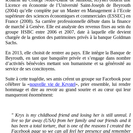
Licence en économie de l’Université Saint-Joseph de Beyrouth
(2004) qu’elle complète par un Master en Management à l’Ecole
supérieure des sciences économiques et commerciales (ESSEC) en
France (2008). Sa carrière professionnelle débute dans la finance
de marché à Genève. Elle est analyste des revenus fixes au sein du
groupe HSBC entre 2006 et 2007, date à laquelle elle devient
chargée de la gestion des patrimoines privés à la banque Goldman
Sachs.
En 2013, elle choisit de rentrer au pays. Elle intègre la Banque de
Beyrouth, en tant que banquière privée et s’engage dans nombre
d’activités bénévoles mettant son humanisme et sa générosité au
service de ses concitoyens.
Suite à cette tragédie, ses amis créent un groupe sur Facebook pour
célébrer la «
nouvelle vie de Krystel
», prier ensemble, lui rendre
hommage et dire au revoir au grand sourire et au cœur qui leur
manqueront énormément:
" Krys is my childhood friend and losing her is still unreal. I
live so far away (USA) from her family and our friends and it
has been a total torture, that is one of the reasons I created the
Facebook page so we can all feel her presence and remember