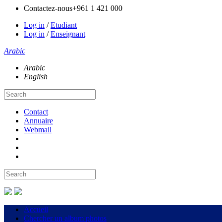
Contactez-nous
+961 1 421 000
Log in
/
Etudiant
Log in
/
Enseignant
Arabic
Arabic
English
Contact
Annuaire
Webmail
Accueil
Chercher un album photos