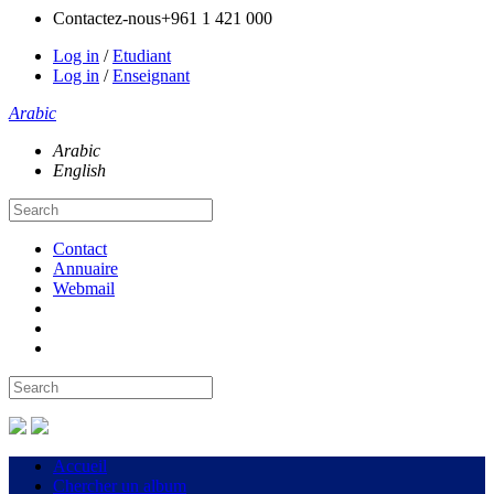
Contactez-nous
+961 1 421 000
Log in
/
Etudiant
Log in
/
Enseignant
Arabic
Arabic
English
Contact
Annuaire
Webmail
Accueil
Chercher un album