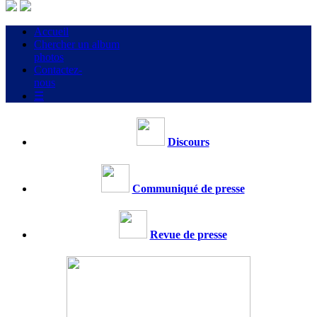
Accueil
Chercher un album
photos
Contactez-
nous
☰
Discours
Communiqué de presse
Revue de presse