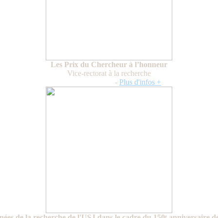
Les Prix du Chercheur à l’honneur
Vice-rectorat à la recherche
12 et 13 juin 2025
-
Plus d'infos +
nées de la recherche de l'USJ dans le cadre du 150ᵉ anniversaire de