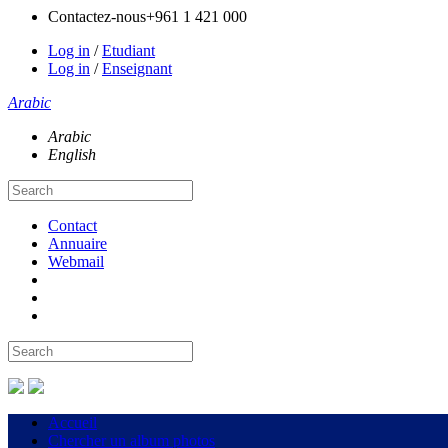
Contactez-nous
+961 1 421 000
Log in
/
Etudiant
Log in
/
Enseignant
Arabic
Arabic
English
Contact
Annuaire
Webmail
Accueil
Chercher un album photos