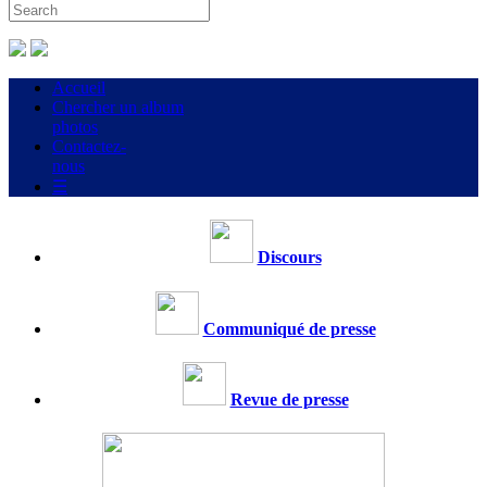
Accueil
Chercher un album
photos
Contactez-
nous
☰
Discours
Communiqué de presse
Revue de presse