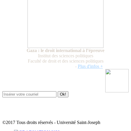
Gaza : le droit international à l’épreuve
Institut des sciences politiques
Faculté de droit et des sciences politiques
Jeudi 16 novembre 2023
-
Plus d'infos +
Newsletter / USJ Culture
Newsletter / USJ Nouvelles
©2017 Tous droits réservés - Université Saint-Joseph