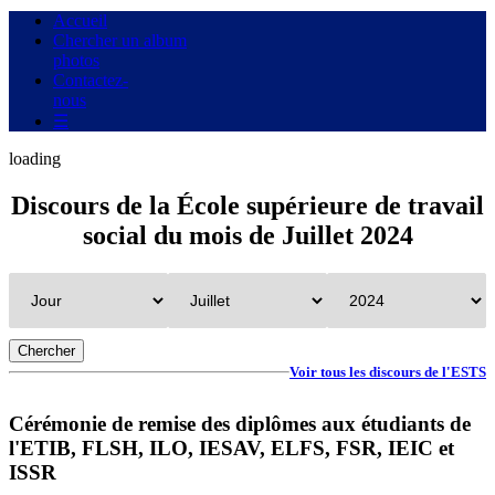
Accueil
Chercher un album
photos
Contactez-
nous
☰
loading
Discours
de la École supérieure de travail
social
du mois de Juillet 2024
Voir tous les discours de l'ESTS
Cérémonie de remise des diplômes aux étudiants de
l'ETIB, FLSH, ILO, IESAV, ELFS, FSR, IEIC et
ISSR