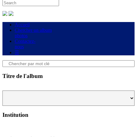
Accueil
Chercher un album
photos
Contactez-
nous
☰
Titre de l'album
Institution