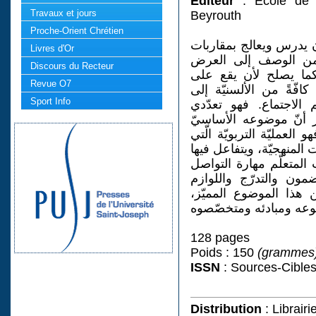
Éditeur
: Ecole de t
Travaux et jours
Beyrouth
Proche-Orient Chrétien
أن يدرس ويعالج بمقاربات
Livres d'Or
 من الوصف إلى العرض
Discours du Recteur
. كما يصلح لأن يقع على
Revue O7
افّةً من الألسنيّة إلى
Sport Info
 الاجتماع. فهو تعدّدي
ير أنّ موضوعه الأساسيّ
العمليّة التربويّة الّتي
 المنهجيّة، ويتفاعل فيها
 المتعلّم مهارة التواصل
مون والتدرّج واللوازم
ن هذا الموضوع المميّز،
128 pages
Poids : 150
(grammes
ISSN
: Sources-Cible
Distribution
: Librair