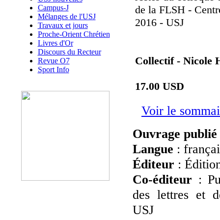
Campus-J
de la FLSH - Centr
Mélanges de l'USJ
2016 - USJ
Travaux et jours
Proche-Orient Chrétien
Livres d'Or
Discours du Recteur
Collectif - Nicole 
Revue O7
Sport Info
17.00 USD
Voir le sommai
Ouvrage publié
Langue
: françai
Éditeur
: Éditio
Co-éditeur
: Pub
des lettres et 
USJ