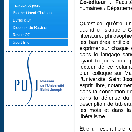
Co-éditeur
: Faculté
Travaux et jours
humaines / Départeme
Proche-Orient Chrétien
Livres d'Or
Qu’est-ce qu’être un
Discours du Recteur
quand on s’appelle G
Revue O7
littérature, philosophi
les barrières artificie
Sport Info
exprimer sur chaque su
dans le langage san
ayant toujours pour p
lecteur de ce volume
d’un colloque sur Ma
l’Université Saint-J
esprit libre, notammen
dans la conception d
dans la défense du 
description de tableau
les mots et dans la 
libéralisme.
Être un esprit libre, 