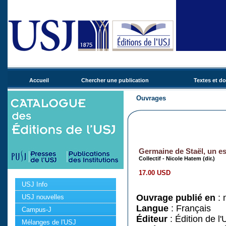
Accueil
Chercher une publication
Textes et d
Ouvrages
Germaine de Staël, un esp
Collectif - Nicole Hatem (dir.)
17.00 USD
USJ Info
Ouvrage publié en
: 
USJ nouvelles
Langue
: Français
Campus-J
Éditeur
: Édition de l
Mélanges de l'USJ