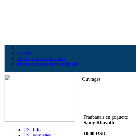
Accueil
Chercher une publication
Textes et documents intégrals
Ouvrages
Franbanais en goguette
Samy Khayath
USJ Info
10.00 USD
USJ nouvelles