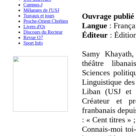
Campus-J
Mélanges de l'USJ
Ouvrage publié
Travaux et jours
Proche-Orient Chrétien
Langue
: França
Livres d'Or
Discours du Recteur
Éditeur
: Éditio
Revue O7
Sport Info
Samy Khayath,
théâtre libana
Sciences politiq
Linguistique des
Liban (USJ et É
Créateur et pr
franbanais depui
: « Cent titres »
Connais-moi toi