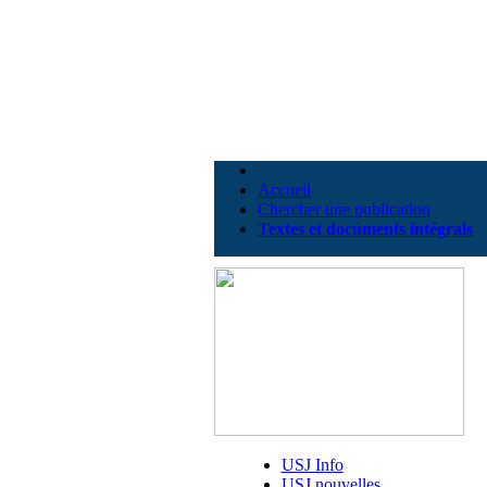
Accueil
Chercher une publication
Textes et documents intégrals
USJ Info
USJ nouvelles