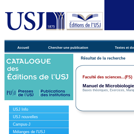
Accueil
Chercher une publication
Textes et d
Résultat de la recherche
Faculté des sciences...(FS)
Manuel de Microbiologie 
Bases théoriques, Exercices, Mani
USJ Info
USJ nouvelles
Campus-J
Mélanges de l'USJ