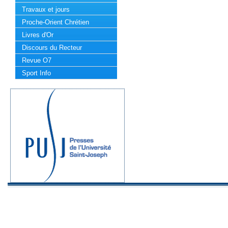
Travaux et jours
Proche-Orient Chrétien
Livres d'Or
Discours du Recteur
Revue O7
Sport Info