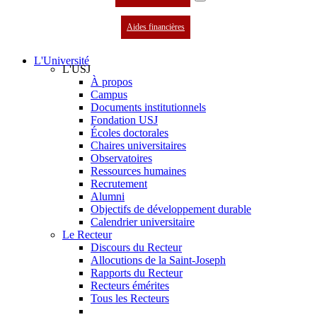
Aides financières
L'Université
L'USJ
À propos
Campus
Documents institutionnels
Fondation USJ
Écoles doctorales
Chaires universitaires
Observatoires
Ressources humaines
Recrutement
Alumni
Objectifs de développement durable
Calendrier universitaire
Le Recteur
Discours du Recteur
Allocutions de la Saint-Joseph
Rapports du Recteur
Recteurs émérites
Tous les Recteurs