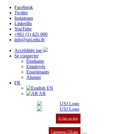
Facebook
Twitter
Instagram
LinkedIn
YouTube
+961 (1) 421 000
info@usj.edu.lb
Accréditée par
Se connecter
Étudiants
Employés
Enseignants
Alumni
FR
EN
AR
Je fais un don
Campagne 150 ans