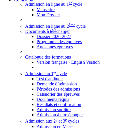
er
Admission en ligne au 1
cycle
M'inscrire
Mon Dossier
ème
Admission en ligne au 2
cycle
Documents à télécharger
Dossier 2026-2027
Programme des épreuves
Anciennes épreuves
Catalogue des formations
Version française - English Version
er
Admission au 1
cycle
Test d'aptitude
Demande d’admission
Périodes des admissions
Calendrier des épreuves
Documents requis
Résultats et confirmation
Admission sur titre
Admission à titre étranger
e
e
Admission aux 2
et 3
cycles
Admission en Master