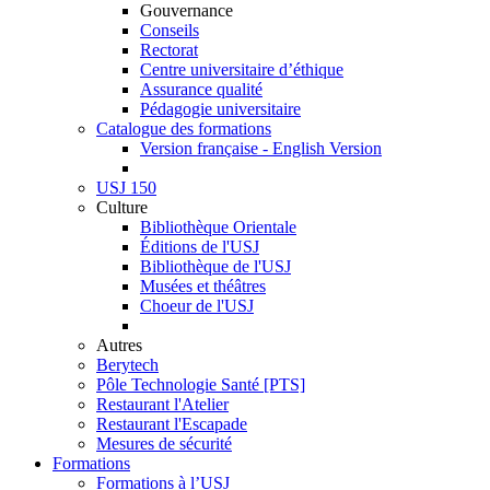
Gouvernance
Conseils
Rectorat
Centre universitaire d’éthique
Assurance qualité
Pédagogie universitaire
Catalogue des formations
Version française - English Version
USJ 150
Culture
Bibliothèque Orientale
Éditions de l'USJ
Bibliothèque de l'USJ
Musées et théâtres
Choeur de l'USJ
Autres
Berytech
Pôle Technologie Santé [PTS]
Restaurant l'Atelier
Restaurant l'Escapade
Mesures de sécurité
Formations
Formations à l’USJ