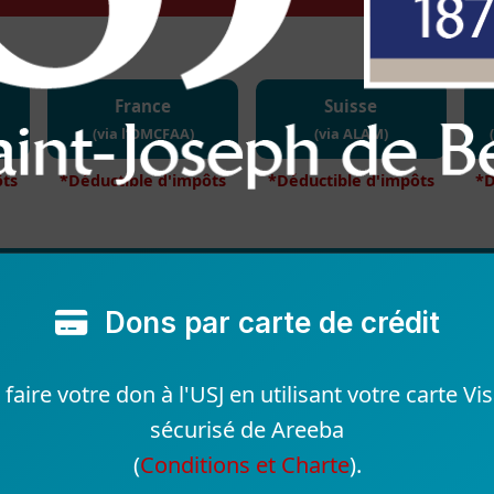
France
Suisse
(via l’OMCFAA)
(via ALAM)
ôts
*Déductible d'impôts
*Déductible d'impôts
*D
Dons par carte de crédit
aire votre don à l'USJ en utilisant votre carte 
sécurisé de Areeba
(
Conditions et Charte
).