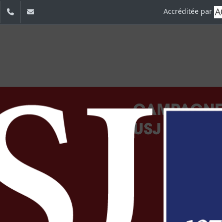
Accréditée par
dIn
YouTube
+961 (1) 421 000
info@usj.edu.lb