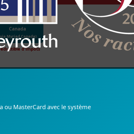
Canada
(via Myriad Canada)
éductible d'impôts
Visa ou MasterCard avec le système