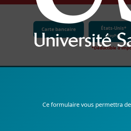
États-Unis*
Carte bancaire
(PayPal)
*Déductible d'imp
Ce formulaire vous permettra de f