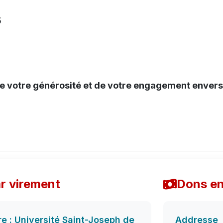
1135
nt envers l′USJ et l'HDF, son hôpital
r virement
Dons en
re : Université Saint-Joseph de
Addresse