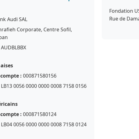
Fondation US
Rue de Dama
nk Audi SAL
rafieh Corporate, Centre Sofil,
iban
AUDBLBBX
naises
compte :
000871580156
LB13 0056 0000 0000 0008 7158 0156
ricains
compte :
000871580124
LB04 0056 0000 0000 0008 7158 0124