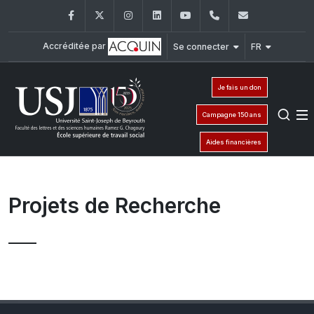
Facebook
Twitter
Instagram
LinkedIn
YouTube
+961 (1) 421 220
elfs@usj.e
Accréditée par
Se connecter
FR
Je fais un don
Campagne 150 ans
Aides financières
Projets de Recherche