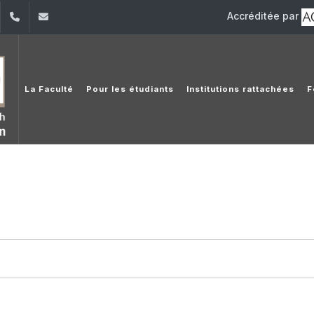
Accréditée par
dIn
YouTube
+961 (1) 421 000
fdlt@usj.edu.lb
La Faculté
Pour les étudiants
Institutions rattachées
F