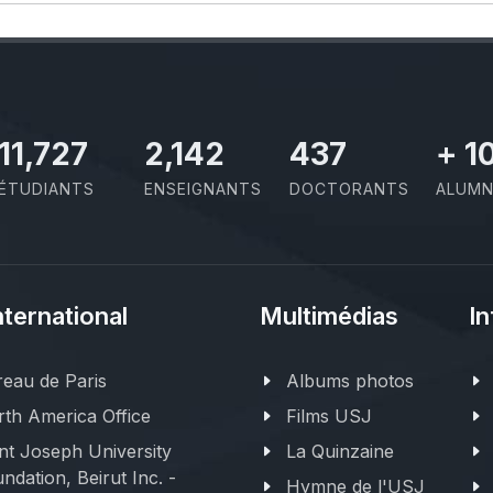
11,727
2,142
437
+
1
ÉTUDIANTS
ENSEIGNANTS
DOCTORANTS
ALUMN
nternational
Multimédias
In
eau de Paris
Albums photos
th America Office
Films USJ
nt Joseph University
La Quinzaine
ndation, Beirut Inc. -
Hymne de l'USJ