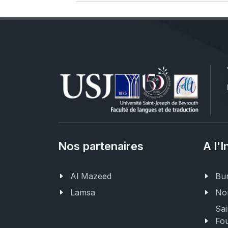
Nos partenaires
A l'I
Al Mazeed
Bur
Lamsa
Nor
Sai
Fou